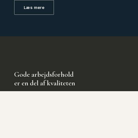
Læs mere
Gode arbejdsforhold
er en del af kvaliteten
Vi sikrer sunde og trygge arbejdsforhold med
ordentlige vilkår, grundig oplæring og det rette
udstyr. Trivsel skaber stolthed – og stolte
medarbejdere leverer resultater.
Læs mere