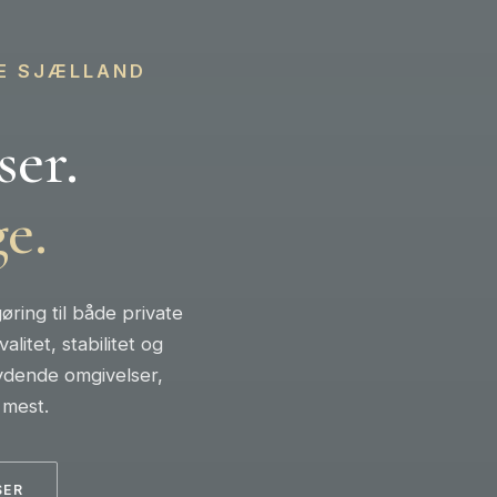
LE SJÆLLAND
er.
e.
øring til både private
itet, stabilitet og
bydende omgivelser,
 mest.
SER