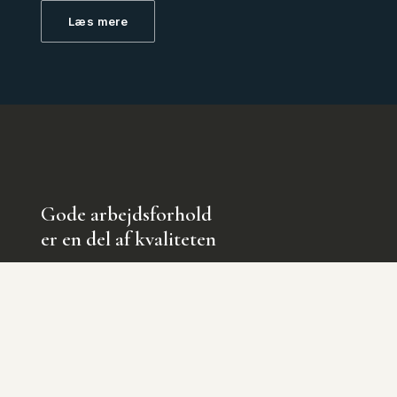
Læs mere
Gode arbejdsforhold
er en del af kvaliteten
Vi sikrer sunde og trygge arbejdsforhold med
ordentlige vilkår, grundig oplæring og det rette
udstyr. Trivsel skaber stolthed – og stolte
medarbejdere leverer resultater.
Læs mere